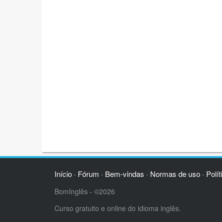
Início
Fórum
Bem-vindas
Normas de uso
Polít
·
·
·
·
BomInglês - ©2026
Curso gratuito e online do idioma inglês.