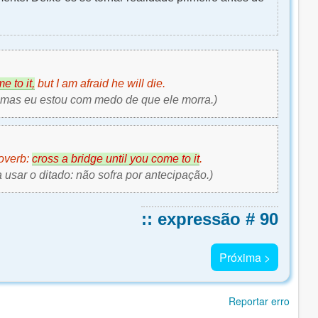
e to it,
but I am afraid he will die.
, mas eu estou com medo de que ele morra.)
roverb:
cross a bridge until you come to it
.
usar o ditado: não sofra por antecipação.)
:: expressão # 90
Próxima >
Reportar erro