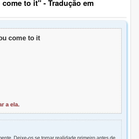
u come to it" - Tradução em
ou come to it
r a ela.
ente. Deixe-os se tornar realidade primeiro antes de