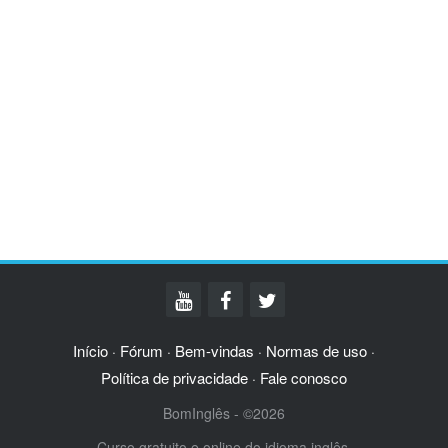
Início
Fórum
Bem-vindas
Normas de uso
·
·
·
·
Política de privacidade
Fale conosco
·
BomInglês - ©2026
Curso gratuito e online do idioma inglês.