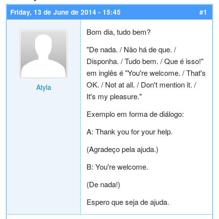
Friday, 13 de June de 2014 - 15:45
#1
Bom dia, tudo bem?
"De nada. / Não há de que. /
Disponha. / Tudo bem. / Que é isso!"
em inglês é "You're welcome. / That's
OK. / Not at all. / Don't mention it. /
Atyla
It's my pleasure."
Exemplo em forma de diálogo:
A: Thank you for your help.
(Agradeço pela ajuda.)
B: You're welcome.
(De nada!)
Espero que seja de ajuda.