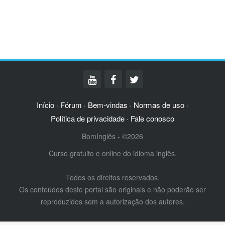
Início
Fórum
Bem-vindas
Normas de uso
·
·
·
·
Política de privacidade
Fale conosco
·
BomInglês - ©2026
Curso gratuito e online do idioma inglês.
Todos os direitos reservados.
Os conteúdos deste portal são originais e não poderão ser
reproduzidos sem a autorização dos autores.