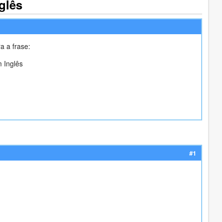
glês
a a frase:
 Inglês
#1