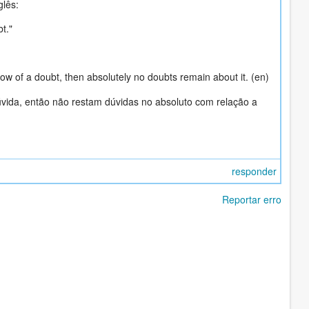
lês:
t."
w of a doubt, then absolutely no doubts remain about it. (en)
vida, então não restam dúvidas no absoluto com relação a
responder
Reportar erro