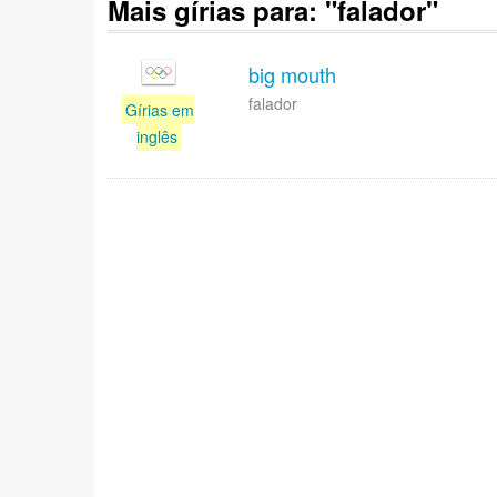
Mais gírias para: "falador"
big mouth
falador
Gírias em
inglês