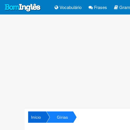
Vocabulário
Frases
Gramá
Início
Gírias