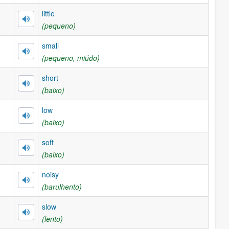
little
(pequeno)
small
(pequeno, miúdo)
short
(baixo)
low
(baixo)
soft
(baixo)
noisy
(barulhento)
slow
(lento)