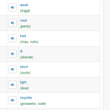
weak
(frágil)
near
(perto)
bad
(mau, ruim)
ill
(doente)
short
(curto)
light
(leve)
impolite
(grosseiro, rude)