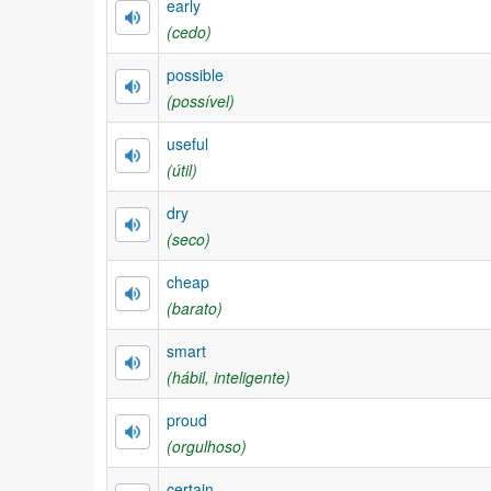
early
(cedo)
possible
(possível)
useful
(útil)
dry
(seco)
cheap
(barato)
smart
(hábil, inteligente)
proud
(orgulhoso)
certain