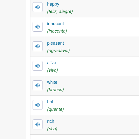
happy
(feliz, alegre)
innocent
(inocente)
pleasant
(agradável)
alive
(vivo)
white
(branco)
hot
(quente)
rich
(rico)