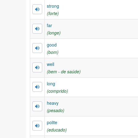
strong
(forte)
far
(longe)
good
(bom)
well
(bem - de saúde)
long
(comprido)
heavy
(pesado)
polite
(educado)