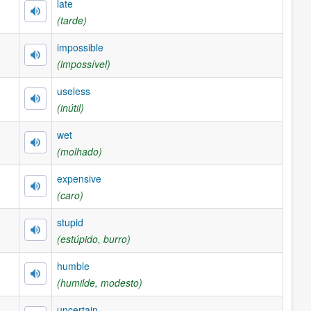
late
(tarde)
impossible
(impossível)
useless
(inútil)
wet
(molhado)
expensive
(caro)
stupid
(estúpido, burro)
humble
(humilde, modesto)
uncertain