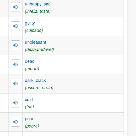
unhappy, sad
(infeliz, triste)
guilty
(culpado)
unpleasant
(desagradável)
dead
(morto)
dark, black
(escuro, preto)
cold
(frio)
poor
(pobre)