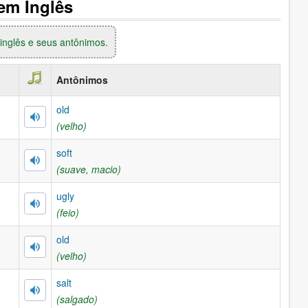
em Inglês
inglês e seus antônimos.
Antônimos
old
(velho)
soft
(suave, macio)
ugly
(feio)
old
(velho)
salt
(salgado)