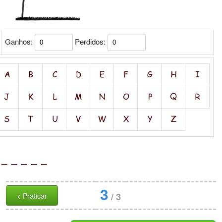
Ganhos:
Perdidos:
3
/
3
< Praticar