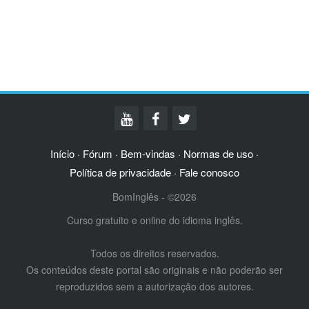
Início
Fórum
Bem-vindas
Normas de uso
·
·
·
·
Política de privacidade
Fale conosco
·
BomInglês - ©2026
Curso gratuito e online do idioma inglês.
Todos os direitos reservados.
Os conteúdos deste portal são originais e não poderão ser
reproduzidos sem a autorização dos autores.