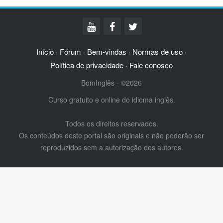
Início
Fórum
Bem-vindas
Normas de uso
·
·
·
·
Política de privacidade
Fale conosco
·
BomInglês - ©2026
Curso gratuito e online do idioma inglês.
Todos os direitos reservados.
Os conteúdos deste portal são originais e não poderão ser
reproduzidos sem a autorização dos autores.