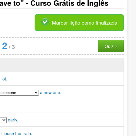
ve to" - Curso Grátis de Inglês
Marcar lição como finalizada
2
/
3
Quiz >
 lot.
a new one.
early.
ll loose the train.