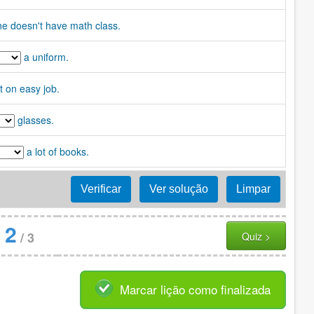
he doesn't have math class.
a uniform.
t on easy job.
glasses.
a lot of books.
2
/
3
Quiz >
Marcar lição como finalizada