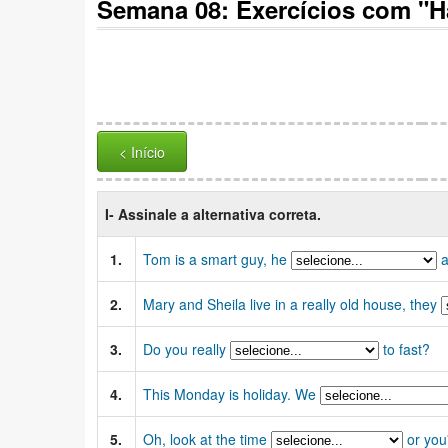
Semana 08: Exercícios com "Ha
< Início
I-
Assinale a alternativa correta.
1.
Tom is a smart guy, he
a
2.
Mary and Sheila live in a really old house, they
3.
Do you really
to fast?
4.
This Monday is holiday. We
5.
Oh, look at the time
or you'