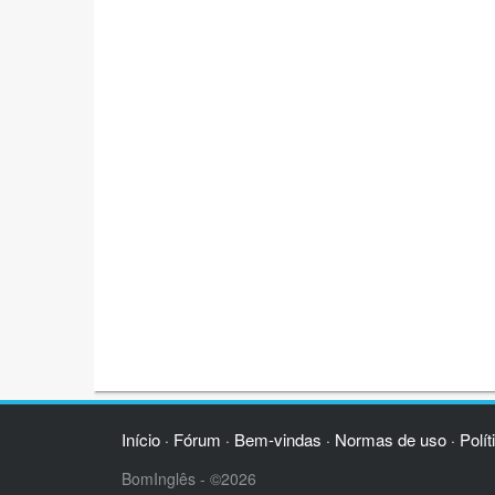
Início
Fórum
Bem-vindas
Normas de uso
Polít
·
·
·
·
BomInglês - ©2026