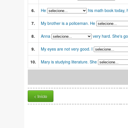
6.
He
his math book today, 
7.
My brother is a policeman. He
8.
Anna
very hard. She's go
9.
My eyes are not very good. I
10.
Mary is studying literature. She
< Início