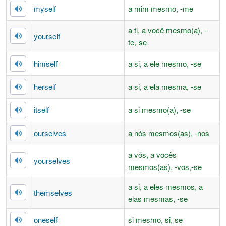
myself
a mim mesmo, -me
a ti, a você mesmo(a), -
yourself
te,-se
himself
a si, a ele mesmo, -se
herself
a si, a ela mesma, -se
itself
a si mesmo(a), -se
ourselves
a nós mesmos(as), -nos
a vós, a vocês
yourselves
mesmos(as), -vos,-se
a si, a eles mesmos, a
themselves
elas mesmas, -se
oneself
si mesmo, si, se