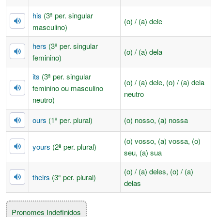
his
(3ª per. singular
(o) / (a) dele
masculino)
hers
(3ª per. singular
(o) / (a) dela
feminino)
its
(3ª per. singular
(o) / (a) dele, (o) / (a) dela
feminino ou masculino
neutro
neutro)
ours
(1ª per. plural)
(o) nosso, (a) nossa
(o) vosso, (a) vossa, (o)
yours
(2ª per. plural)
seu, (a) sua
(o) / (a) deles, (o) / (a)
theirs
(3ª per. plural)
delas
Pronomes Indefinidos