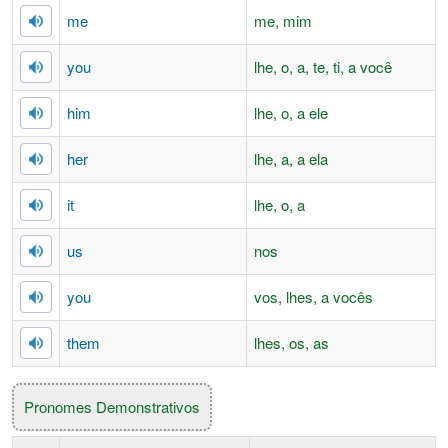
me
me, mim
you
lhe, o, a, te, ti, a você
him
lhe, o, a ele
her
lhe, a, a ela
it
lhe, o, a
us
nos
you
vos, lhes, a vocês
them
lhes, os, as
Pronomes Demonstrativos