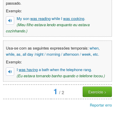
passado.
Exemplo:
My son
was reading
while I
was cooking
.
(Meu filho estava lendo enquanto eu estava
cozinhando.)
Usa-se com as seguintes expressões temporais:
when,
while, as, all day /night / morning / afternoon / week, etc.
Exemplo:
I
was having
a bath when the telephone rang.
(Eu estava tomando banho quando o telefone tocou.)
1
/
2
Exercício >
Reportar erro