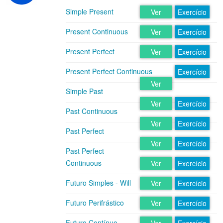
Simple Present
Ver
Exercício
Present Continuous
Ver
Exercício
Present Perfect
Ver
Exercício
Present Perfect Continuous
Exercício
Ver
Simple Past
Ver
Exercício
Past Continuous
Ver
Exercício
Past Perfect
Ver
Exercício
Past Perfect
Continuous
Ver
Exercício
Futuro Simples - Will
Ver
Exercício
Futuro Perifrástico
Ver
Exercício
Futuro Contínuo