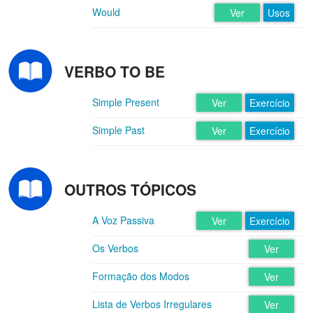
Would
Ver
Usos
VERBO TO BE
Simple Present
Ver
Exercício
Simple Past
Ver
Exercício
OUTROS TÓPICOS
A Voz Passiva
Ver
Exercício
Os Verbos
Ver
Formação dos Modos
Ver
Lista de Verbos Irregulares
Ver