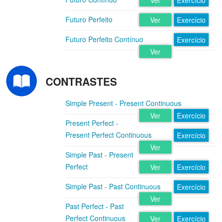
Ver
Exercício
Futuro Perfeito
Ver
Exercício
Futuro Perfeito Contínuo
Exercício
Ver
CONTRASTES
Simple Present - Present Continuous
Ver
Exercício
Present Perfect -
Present Perfect Continuous
Exercício
Ver
Simple Past - Present
Perfect
Ver
Exercício
Simple Past - Past Continuous
Exercício
Ver
Past Perfect - Past
Perfect Continuous
Ver
Exercício