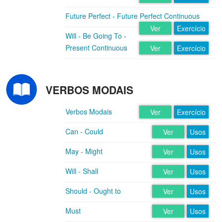
Future Perfect - Future Perfect Continuous
Ver
Exercício
Will - Be Going To -
Present Continuous
Ver
Exercício
VERBOS MODAIS
Verbos Modais
Ver
Exercício
Can - Could
Ver
Usos
May - Might
Ver
Usos
Will - Shall
Ver
Usos
Should - Ought to
Ver
Usos
Must
Ver
Usos