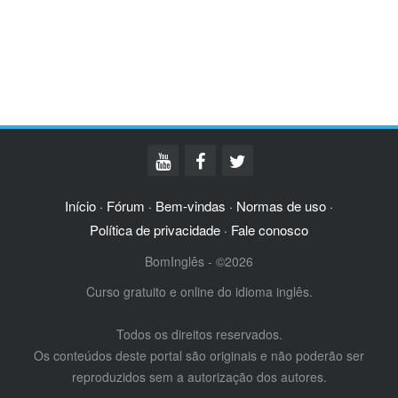
Início
Fórum
Bem-vindas
Normas de uso
·
·
·
·
Política de privacidade
Fale conosco
·
BomInglês - ©2026
Curso gratuito e online do idioma inglês.
Todos os direitos reservados.
Os conteúdos deste portal são originais e não poderão ser
reproduzidos sem a autorização dos autores.