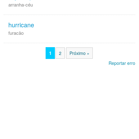
arranha-céu
hurricane
furacão
1
2
Próximo »
Reportar erro