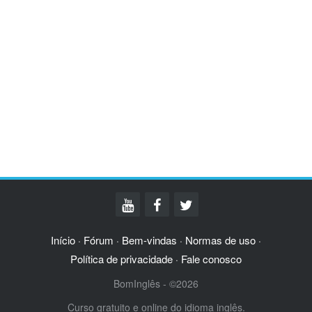
Início
Fórum
Bem-vindas
Normas de uso
·
·
·
·
Política de privacidade
Fale conosco
·
BomInglês - ©2026
Curso gratuito e online do idioma inglês.