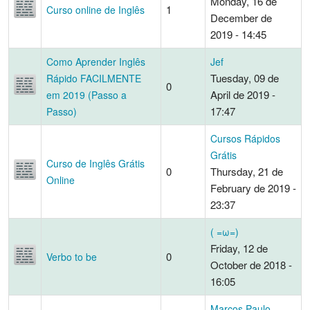
Monday, 16 de
1
Curso online de Inglês
December de
2019 - 14:45
Como Aprender Inglês
Jef
Tuesday, 09 de
Rápido FACILMENTE
0
April de 2019 -
em 2019 (Passo a
17:47
Passo)
Cursos Rápidos
Grátis
Curso de Inglês Grátis
0
Thursday, 21 de
Online
February de 2019 -
23:37
( =ω=)
Friday, 12 de
0
Verbo to be
October de 2018 -
16:05
Marcos Paulo