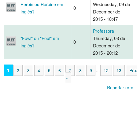
Wednesday, 09 de
Heroin ou Heroine em
0
December de
Inglês?
2015 - 18:47
Professora
Thursday, 03 de
"Fowl" ou "Foul" em
0
December de
Inglês?
2015 - 20:12
1
...
2
3
4
5
6
7
8
9
12
13
Pró
»
Reportar erro