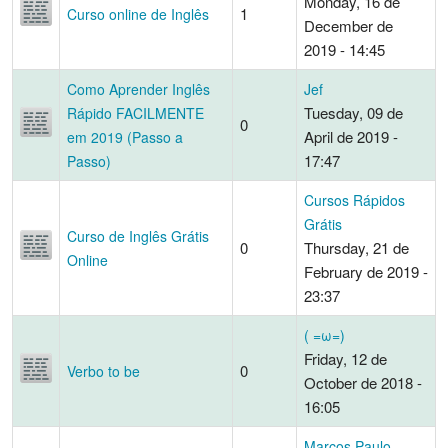
Monday, 16 de
1
Curso online de Inglês
December de
2019 - 14:45
Como Aprender Inglês
Jef
Tuesday, 09 de
Rápido FACILMENTE
0
April de 2019 -
em 2019 (Passo a
17:47
Passo)
Cursos Rápidos
Grátis
Curso de Inglês Grátis
0
Thursday, 21 de
Online
February de 2019 -
23:37
( =ω=)
Friday, 12 de
0
Verbo to be
October de 2018 -
16:05
Marcos Paulo