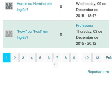
Wednesday, 09 de
Heroin ou Heroine em
0
December de
Inglês?
2015 - 18:47
Professora
Thursday, 03 de
"Fowl" ou "Foul" em
0
December de
Inglês?
2015 - 20:12
1
...
2
3
4
5
6
7
8
9
12
13
Pró
»
Reportar erro